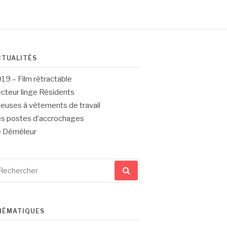
CTUALITÉS
19 – Film rétractable
cteur linge Résidents
ieuses à vêtements de travail
s postes d’accrochages
 Déméleur
echerche
ur
HÉMATIQUES